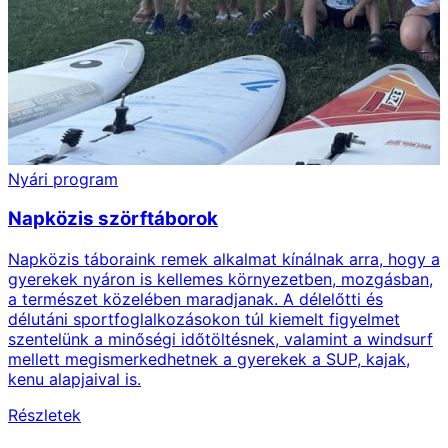
Nyári program
Napközis szörftáborok
Napközis táboraink remek alkalmat kínálnak arra, hogy a
gyerekek nyáron is kellemes környezetben, mozgásban,
a természet közelében maradjanak. A délelőtti és
délutáni sportfoglalkozásokon túl kiemelt figyelmet
szentelünk a minőségi időtöltésnek, valamint a windsurf
mellett megismerkedhetnek a gyerekek a SUP, kajak,
kenu alapjaival is.
Részletek