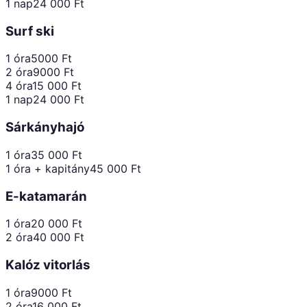
1 nap
24 000
Ft
Surf ski
1 óra
5000
Ft
2 óra
9000
Ft
4 óra
15 000
Ft
1 nap
24 000
Ft
Sárkányhajó
1 óra
35 000
Ft
1 óra + kapitány
45 000
Ft
E-katamarán
1 óra
20 000
Ft
2 óra
40 000
Ft
Kalóz vitorlás
1 óra
9000
Ft
2 óra
16 000
Ft