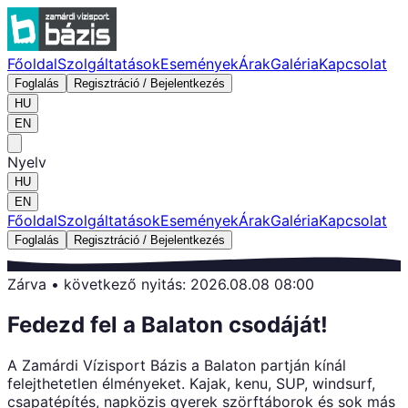
Főoldal
Szolgáltatások
Események
Árak
Galéria
Kapcsolat
Foglalás
Regisztráció / Bejelentkezés
HU
EN
Nyelv
HU
EN
Főoldal
Szolgáltatások
Események
Árak
Galéria
Kapcsolat
Foglalás
Regisztráció / Bejelentkezés
Zárva • következő nyitás: 2026.08.08 08:00
Fedezd fel a Balaton csodáját!
A Zamárdi Vízisport Bázis a Balaton partján kínál
felejthetetlen élményeket. Kajak, kenu, SUP, windsurf,
csapatépítés, napközis gyerek szörftáborok és sok más