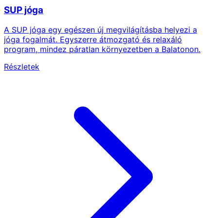
SUP jóga
A SUP jóga egy egészen új megvilágításba helyezi a
jóga fogalmát. Egyszerre átmozgató és relaxáló
program, mindez páratlan környezetben a Balatonon.
Részletek