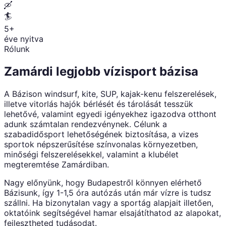
🛶
🏄
5+
éve nyitva
Rólunk
Zamárdi legjobb vízisport bázisa
A Bázison windsurf, kite, SUP, kajak-kenu felszerelések,
illetve vitorlás hajók bérlését és tárolását tesszük
lehetővé, valamint egyedi igényekhez igazodva otthont
adunk számtalan rendezvénynek. Célunk a
szabadidősport lehetőségének biztosítása, a vizes
sportok népszerűsítése színvonalas környezetben,
minőségi felszerelésekkel, valamint a klubélet
megteremtése Zamárdiban.
Nagy előnyünk, hogy Budapestről könnyen elérhető
Bázisunk, így 1-1,5 óra autózás után már vízre is tudsz
szállni. Ha bizonytalan vagy a sportág alapjait illetően,
oktatóink segítségével hamar elsajátíthatod az alapokat,
fejlesztheted tudásodat.