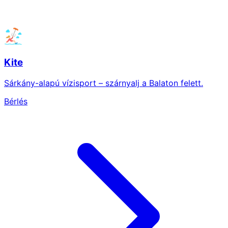
Kite
Sárkány-alapú vízisport – szárnyalj a Balaton felett.
Bérlés