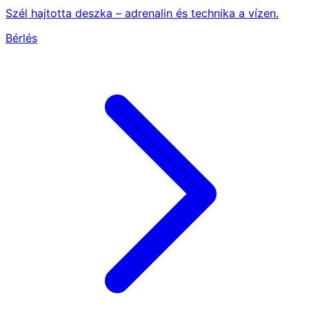
Szél hajtotta deszka – adrenalin és technika a vízen.
Bérlés